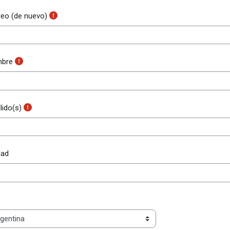
reo (de nuevo)
bre
lido(s)
dad