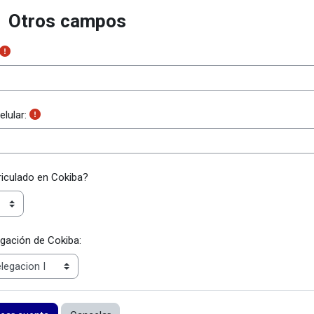
Otros campos
ros campos
os campos
elular:
iculado en Cokiba?
gación de Cokiba:
ciones de formulario