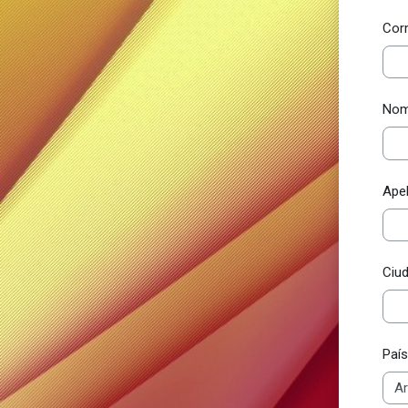
Cor
Nom
Apel
Ciu
País